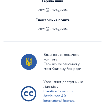
Гаряча лінія
trnvk@trnvk.gov.ua
Електронна пошта
trnvk@trnvk.gov.ua
Власність виконавчого
комітету
Тернівської районної у
місті Кривому Розі ради
Увесь вміст доступний за
ліцензією
Creative Commons
Attribution 4.0
International license,